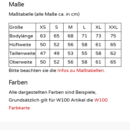
Maße
Maßtabelle (alle Maße ca. in cm)
Größe
XS
S
M
L
XL
XXL
Bodylänge
63
65
68
71
73
75
Hüftweite
50
52
56
58
61
65
Taillenweite
47
49
53
55
58
62
Oberweite
50
52
56
58
61
65
Bitte beachten sie die
Infos zu Maßtabellen
.
Farben
Alle dargestellten Farben sind Beispiele,
Grundsätzlich gilt für W100 Artikel die
W100
Farbkarte