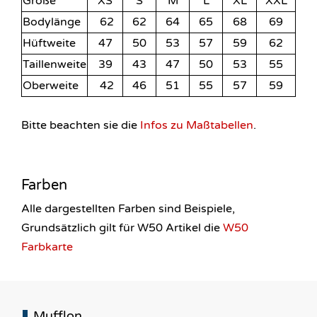
Größe
XS
S
M
L
XL
XXL
Bodylänge
62
62
64
65
68
69
Hüftweite
47
50
53
57
59
62
Taillenweite
39
43
47
50
53
55
Oberweite
42
46
51
55
57
59
Bitte beachten sie die
Infos zu Maßtabellen
.
Farben
Alle dargestellten Farben sind Beispiele,
Grundsätzlich gilt für W50 Artikel die
W50
Farbkarte
Mufflon